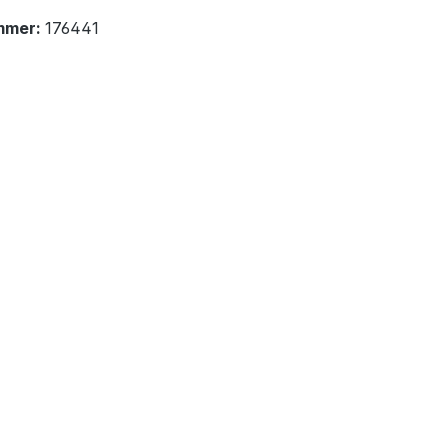
mmer:
176441