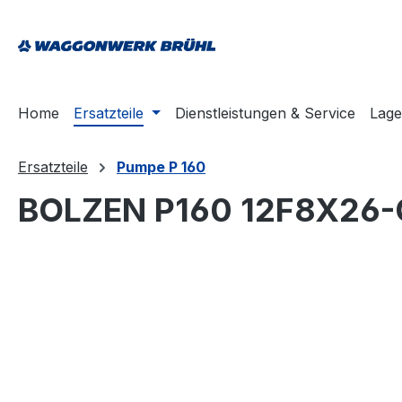
springen
Zur Hauptnavigation springen
Home
Ersatzteile
Dienstleistungen & Service
Lage
Ersatzteile
Pumpe P 160
BOLZEN P160 12F8X26-
Bildergalerie überspringen