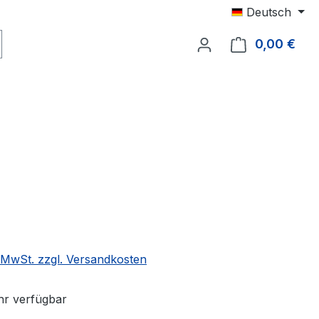
Deutsch
0,00 €
Ware
. MwSt. zzgl. Versandkosten
r verfügbar