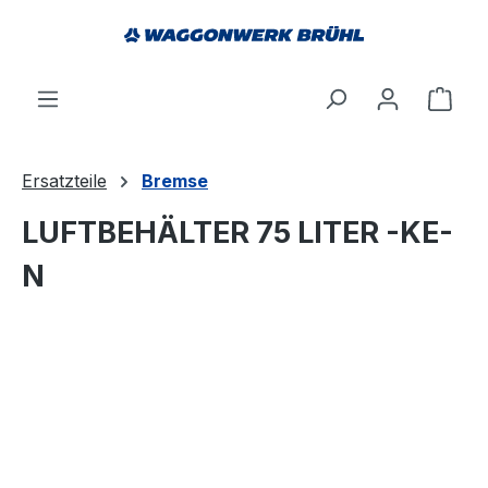
alt springen
Ware
Ersatzteile
Bremse
LUFTBEHÄLTER 75 LITER -KE-
N
Bildergalerie überspringen