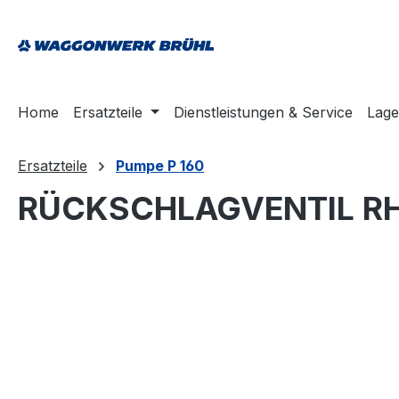
springen
Zur Hauptnavigation springen
Home
Ersatzteile
Dienstleistungen & Service
Lage
Ersatzteile
Pumpe P 160
RÜCKSCHLAGVENTIL RHV
Bildergalerie überspringen