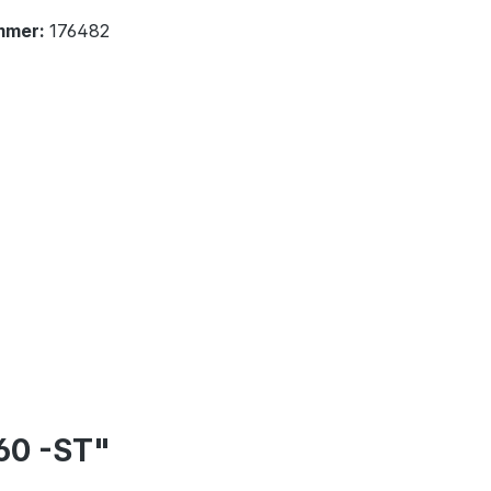
mmer:
176482
60 -ST"