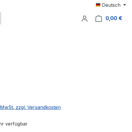
Deutsch
0,00 €
Ware
. MwSt. zzgl. Versandkosten
r verfügbar