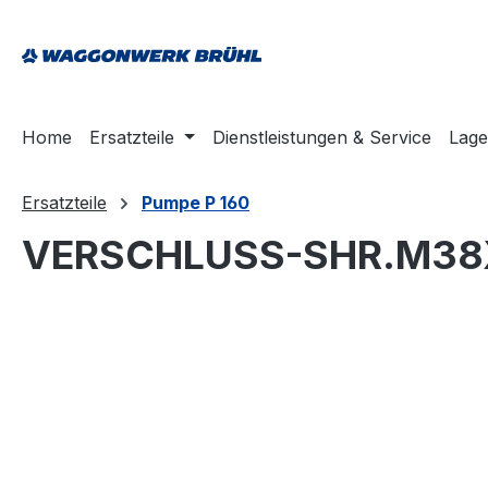
springen
Zur Hauptnavigation springen
Home
Ersatzteile
Dienstleistungen & Service
Lage
Ersatzteile
Pumpe P 160
VERSCHLUSS-SHR.M38X
Bildergalerie überspringen