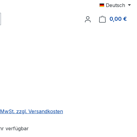
Deutsch
0,00 €
Ware
. MwSt. zzgl. Versandkosten
r verfügbar