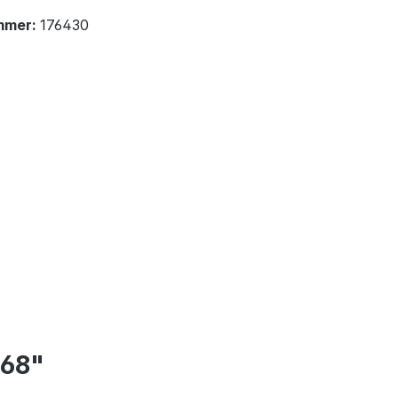
mmer:
176430
T68"